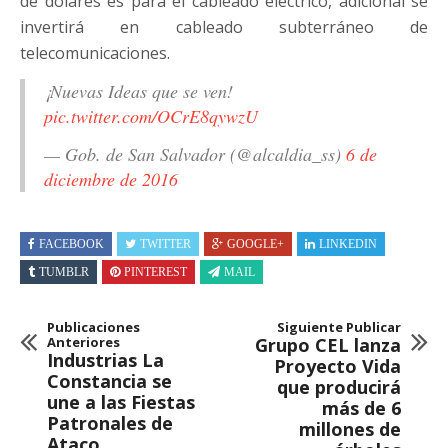
de dólares es para el cableado eléctrico, adicional se
invertirá en cableado subterráneo de
telecomunicaciones.
¡Nuevas Ideas que se ven!
pic.twitter.com/OCrE8qywzU
— Gob. de San Salvador (@alcaldia_ss)
6 de
diciembre de 2016
FACEBOOK
TWITTER
GOOGLE+
LINKEDIN
TUMBLR
PINTEREST
MAIL
Publicaciones
Siguiente Publicar
Anteriores
Grupo CEL lanza
Industrias La
Proyecto Vida
Constancia se
que producirá
une a las Fiestas
más de 6
Patronales de
millones de
Ataco