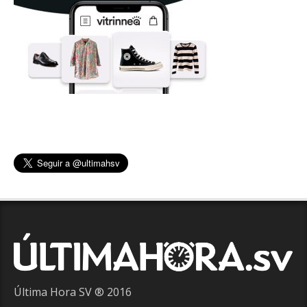
Última Hora SV ® 2016