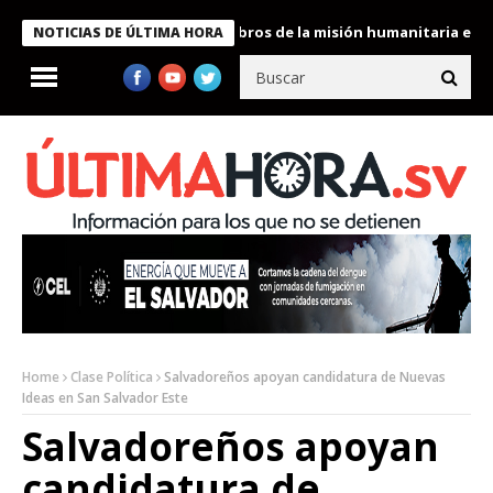
te Bukele condecora a miembros de la misión humanitaria enviada 
NOTICIAS DE ÚLTIMA HORA
Home
Clase Política
Salvadoreños apoyan candidatura de Nuevas
Ideas en San Salvador Este
Salvadoreños apoyan
candidatura de