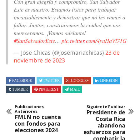
Con gran alegría y compromiso, San Salvador
Este es nuestro. Estamos listos para trabajar
incansablemente y demostrar que no les vamos a
fallar. Juntos, construiremos la ciudad que nos
mereceremos. ¡Vamos adelante!
#SanSalvadorEste
…
pic.twitter.com/4yuHaVl71G
— Jose Chicas (@josemariachicas)
23 de
noviembre de 2023
FACEBOOK
TWITTER
GOOGLE+
LINKEDIN
TUMBLR
PINTEREST
MAIL
Publicaciones
Siguiente Publicar
Anteriores
Presidente de
FMLN no cuenta
Costa Rica
con fondos para
abandona
elecciones 2024
esfuerzos para
combatir la