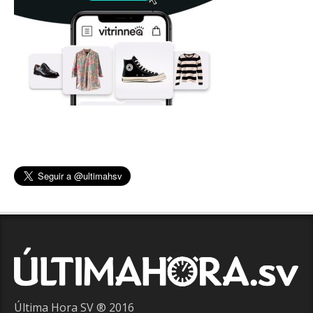
Última Hora SV ® 2016