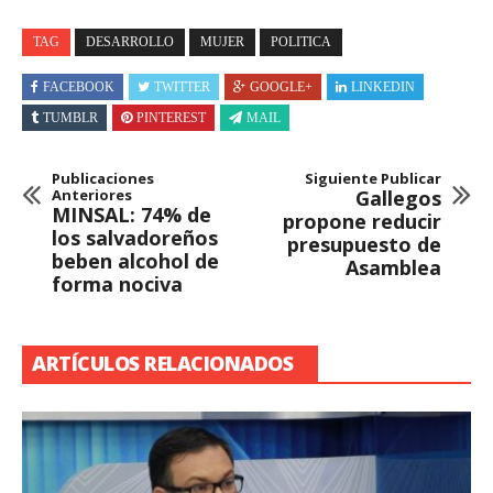
TAG
DESARROLLO
MUJER
POLITICA
FACEBOOK
TWITTER
GOOGLE+
LINKEDIN
TUMBLR
PINTEREST
MAIL
Publicaciones
Siguiente Publicar
Anteriores
Gallegos
MINSAL: 74% de
propone reducir
los salvadoreños
presupuesto de
beben alcohol de
Asamblea
forma nociva
ARTÍCULOS RELACIONADOS