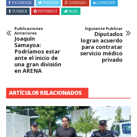
FACEBOOK
TWITTER
GOOGLE+
LINKEDIN
TUMBLR
PINTEREST
MAIL
Publicaciones
Siguiente Publicar
Anteriores
Diputados
Joaquín
logran acuerdo
Samayoa:
para contratar
Podríamos estar
servicio médico
ante el inicio de
privado
una gran división
en ARENA
ARTÍCULOS RELACIONADOS