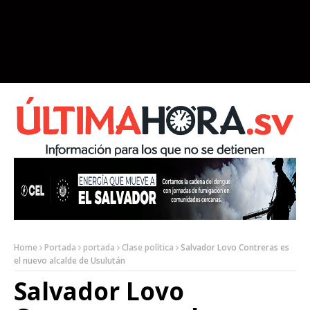
Home
Portada
portada
Clase política
Salvador Lovo Contreras es
el nuevo alcalde de Usulután
Salvador Lovo