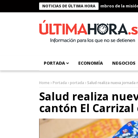
Presidente Bukele condecora a miembros de la misión hum
NOTICIAS DE ÚLTIMA HORA
PORTADA
ECONOMÍA
NEGOCIOS
Home
Portada
portada
Salud realiza nueva jornada 
Salud realiza nue
cantón El Carrizal