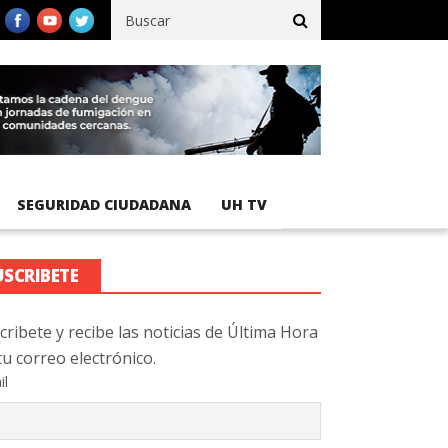
fico registra 92 % de avance en obras de terracería
Aeropuerto I
SEGURIDAD CIUDADANA
UH TV
USCRIBETE
cribete y recibe las noticias de Última Hora
tu correo electrónico.
il