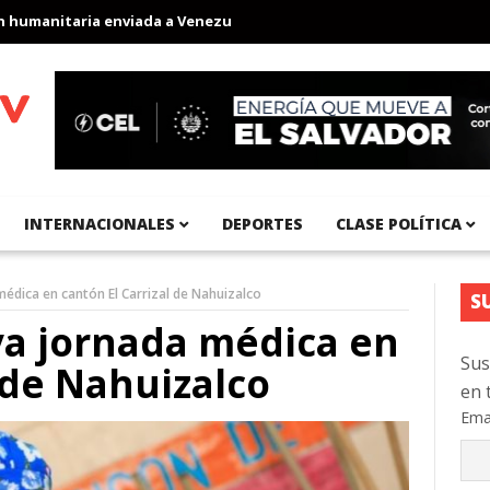
anitaria enviada a Venezuela
Aeropuerto Internacional del Pací
INTERNACIONALES
DEPORTES
CLASE POLÍTICA
médica en cantón El Carrizal de Nahuizalco
S
va jornada médica en
Sus
 de Nahuizalco
en 
Ema