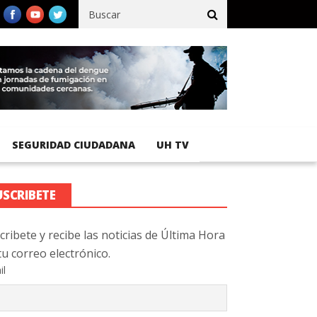
fico registra 92 % de avance en obras de terracería
Aeropuerto I
SEGURIDAD CIUDADANA
UH TV
USCRIBETE
cribete y recibe las noticias de Última Hora
tu correo electrónico.
il