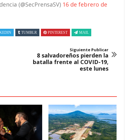
sidencia (@SecPrensaSV)
16 de febrero de
KEDIN
TUMBLR
PINTEREST
MAIL
Siguiente Publicar
8 salvadoreños pierden la
batalla frente al COVID-19,
este lunes