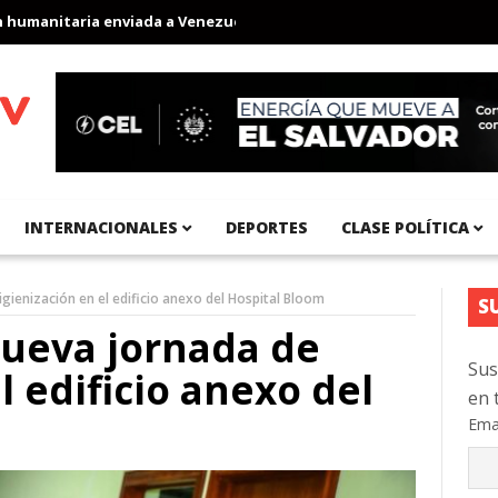
anitaria enviada a Venezuela
Aeropuerto Internacional del Pací
INTERNACIONALES
DEPORTES
CLASE POLÍTICA
igienización en el edificio anexo del Hospital Bloom
S
nueva jornada de
Sus
l edificio anexo del
en 
Ema