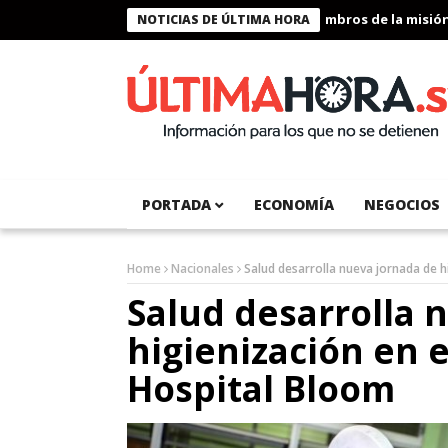
Presidente Bukele condecora a miembros de la misión hum
NOTICIAS DE ÚLTIMA HORA
PORTADA
ECONOMÍA
NEGOCIOS
Home
Nacionales
Salud desarrolla nueva jornada de h
Salud desarrolla 
higienización en e
Hospital Bloom