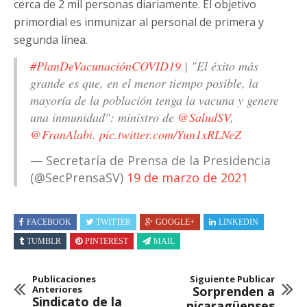
cerca de 2 mil personas diariamente. El objetivo
primordial es inmunizar al personal de primera y
segunda línea.
#PlanDeVacunaciónCOVID19
| "El éxito más
grande es que, en el menor tiempo posible, la
mayoría de la población tenga la vacuna y genere
una inmunidad": ministro de
@SaludSV
,
@FranAlabi
.
pic.twitter.com/Yun1xRLNeZ
— Secretaría de Prensa de la Presidencia
(@SecPrensaSV)
19 de marzo de 2021
FACEBOOK
TWITTER
GOOGLE+
LINKEDIN
TUMBLR
PINTEREST
MAIL
Publicaciones
Siguiente Publicar
Anteriores
Sorprenden a
Sindicato de la
nicaragüenses