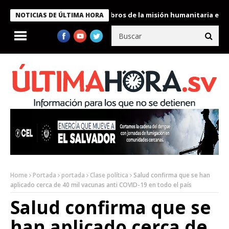
te Bukele condecora a miembros de la misión humanitaria enviada
NOTICIAS DE ÚLTIMA HORA
Home
Portada
portada
Clase política
Salud confirma que se han
aplicado cerca de 40 mil vacunas anti COVID-19 en todo el país
Salud confirma que se
han aplicado cerca de