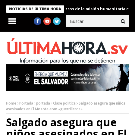
te Bukele condecora a miembros de la misión humanitaria enviada
NOTICIAS DE ÚLTIMA HORA
Home
Portada
portada
Clase política
Salgado asegura que niños
asesinados en El Mozote eran «guerrilleros»
Salgado asegura que
niños asesinados en El