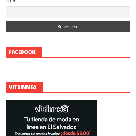
Email
FACEBOOK
VITRINNEA