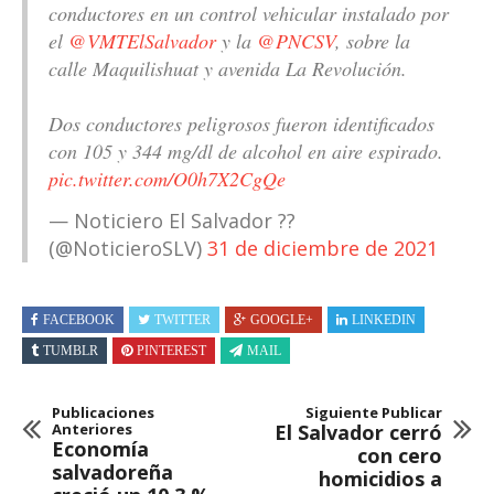
conductores en un control vehicular instalado por
el
@VMTElSalvador
y la
@PNCSV
, sobre la
calle Maquilishuat y avenida La Revolución.
Dos conductores peligrosos fueron identificados
con 105 y 344 mg/dl de alcohol en aire espirado.
pic.twitter.com/O0h7X2CgQe
— Noticiero El Salvador ??
(@NoticieroSLV)
31 de diciembre de 2021
FACEBOOK
TWITTER
GOOGLE+
LINKEDIN
TUMBLR
PINTEREST
MAIL
Publicaciones
Siguiente Publicar
Anteriores
El Salvador cerró
Economía
con cero
salvadoreña
homicidios a