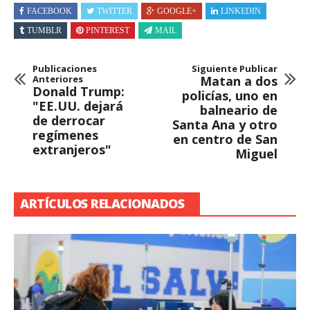
FACEBOOK
TWITTER
GOOGLE+
LINKEDIN
TUMBLR
PINTEREST
MAIL
Publicaciones
Siguiente Publicar
Anteriores
Matan a dos
Donald Trump:
policías, uno en
"EE.UU. dejará
balneario de
de derrocar
Santa Ana y otro
regímenes
en centro de San
extranjeros"
Miguel
ARTÍCULOS RELACIONADOS