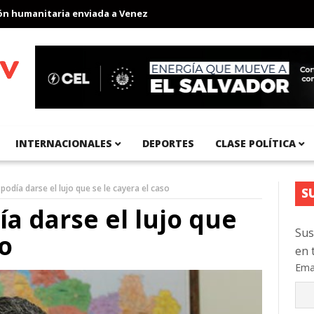
umanitaria enviada a Venezuela
Aeropuerto Internacional del Pa
INTERNACIONALES
DEPORTES
CLASE POLÍTICA
podía darse el lujo que se le cayera el caso
S
a darse el lujo que
Sus
so
en 
Ema