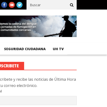
cífico registra 92 % de avance en obras de terracería
Aeropuerto
SEGURIDAD CIUDADANA
UH TV
USCRIBETE
cribete y recibe las noticias de Última Hora
tu correo electrónico.
il