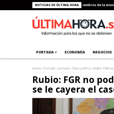
Presidente Bukele condecora a miembros de la misión h
NOTICIAS DE ÚLTIMA HORA
PORTADA
ECONOMÍA
NEGOCIOS
Home
Portada
portada
Clase política
Rubio: FGR no 
Rubio: FGR no podí
se le cayera el ca