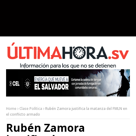
Home
Clase Política
Rubén Zamora justifica la matanza del FMLN en
el conflicto armado
Rubén Zamora