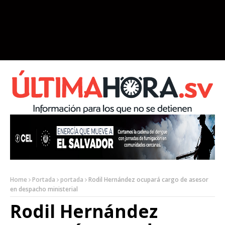
Home
Portada
portada
Rodil Hernández ocupará cargo de asesor
en despacho ministerial
Rodil Hernández