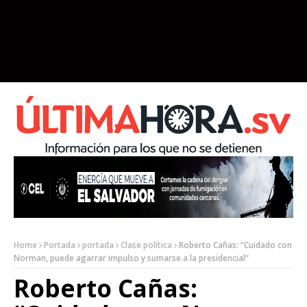
Home
Portada
portada
Clase política
Roberto Cañas: “Cuidado con
Norman, puede agarrar impulso y sumarse a la presidencial“
Roberto Cañas: