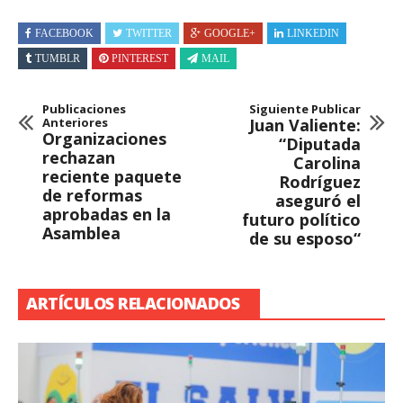
FACEBOOK
TWITTER
GOOGLE+
LINKEDIN
TUMBLR
PINTEREST
MAIL
Publicaciones
Siguiente Publicar
Anteriores
Juan Valiente:
Organizaciones
“Diputada
rechazan
Carolina
reciente paquete
Rodríguez
de reformas
aseguró el
aprobadas en la
futuro político
Asamblea
de su esposo“
ARTÍCULOS RELACIONADOS