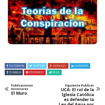
FACEBOOK
TWITTER
GOOGLE+
LINKEDIN
TUMBLR
PINTEREST
MAIL
Publicaciones
Siguiente Publicar
Anteriores
UCA: El rol de la
El Muro
Iglesia Católica
es defender la
Ley del Agua por