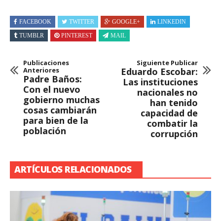
FACEBOOK
TWITTER
GOOGLE+
LINKEDIN
TUMBLR
PINTEREST
MAIL
Publicaciones
Siguiente Publicar
Anteriores
Eduardo Escobar:
Padre Baños:
Las instituciones
Con el nuevo
nacionales no
gobierno muchas
han tenido
cosas cambiarán
capacidad de
para bien de la
combatir la
población
corrupción
ARTÍCULOS RELACIONADOS