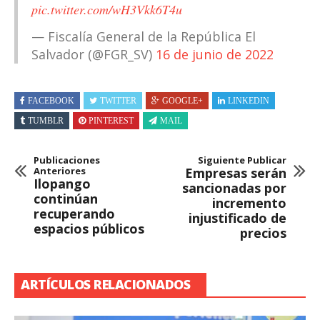
pic.twitter.com/wH3Vkk6T4u
— Fiscalía General de la República El
Salvador (@FGR_SV)
16 de junio de 2022
FACEBOOK
TWITTER
GOOGLE+
LINKEDIN
TUMBLR
PINTEREST
MAIL
Publicaciones
Siguiente Publicar
Anteriores
Empresas serán
Ilopango
sancionadas por
continúan
incremento
recuperando
injustificado de
espacios públicos
precios
ARTÍCULOS RELACIONADOS