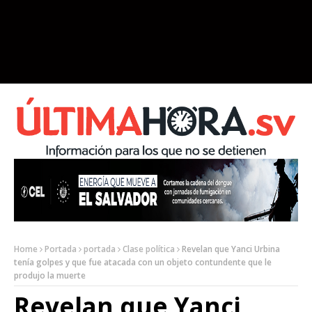
Home
Portada
portada
Clase política
Revelan que Yanci Urbina
tenía golpes y que fue atacada con un objeto contundente que le
produjo la muerte
Revelan que Yanci