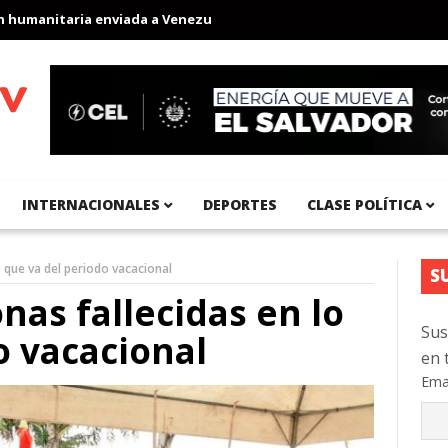
aria enviada a Venezuela
Aeropuerto Internacional del Pacífico
INTERNACIONALES
DEPORTES
CLASE POLÍTICA
 que va del periodo vacacional
S
nas fallecidas en lo
Sus
o vacacional
en 
Ema