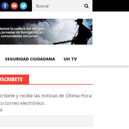
 registra 92 % de avance en obras de terracería
Aeropuerto Inte
SEGURIDAD CIUDADANA
UH TV
USCRIBETE
cribete y recibe las noticias de Última Hora
tu correo electrónico.
il