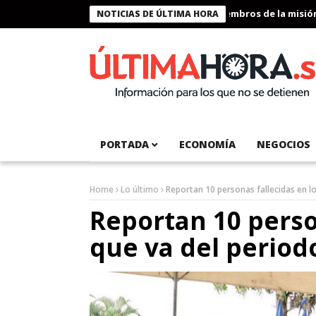
Presidente Bukele condecora a miembros de la misión humanit
NOTICIAS DE ÚLTIMA HORA
PORTADA
ECONOMÍA
NEGOCIOS
Home
Lo último
Reportan 10 personas fallecidas en lo
Reportan 10 perso
que va del period