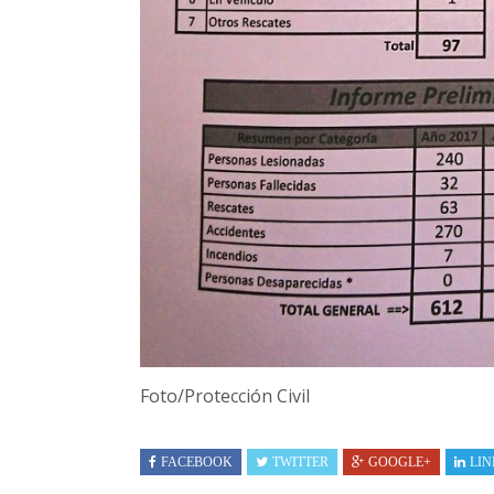
Foto/Protección Civil
FACEBOOK
TWITTER
GOOGLE+
LIN