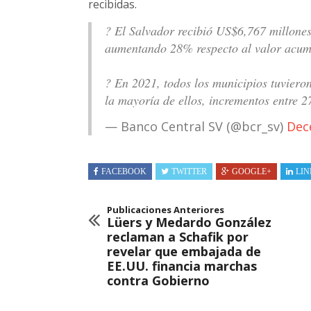
recibidas.
? El Salvador recibió US$6,767 millones
aumentando 28% respecto al valor acum
? En 2021, todos los municipios tuviero
la mayoría de ellos, incrementos entre
— Banco Central SV (@bcr_sv)
Dec
FACEBOOK
TWITTER
GOOGLE+
LIN
Publicaciones Anteriores
Lüers y Medardo González
reclaman a Schafik por
revelar que embajada de
EE.UU. financia marchas
contra Gobierno