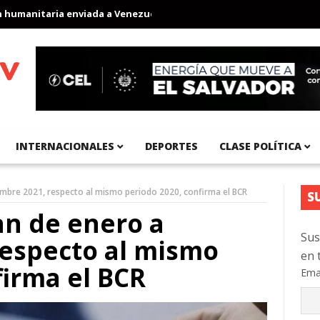
anitaria enviada a Venezuela
Aeropuerto Internacional del Pací
INTERNACIONALES
DEPORTES
CLASE POLÍTICA
bre 2021, respecto al mismo periodo 2020, confirma el BCR
S
n de enero a
Sus
respecto al mismo
en 
firma el BCR
Ema