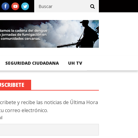
fico registra 92 % de avance en obras de terracería
Aeropuerto I
SEGURIDAD CIUDADANA
UH TV
USCRIBETE
cribete y recibe las noticias de Última Hora
tu correo electrónico.
il