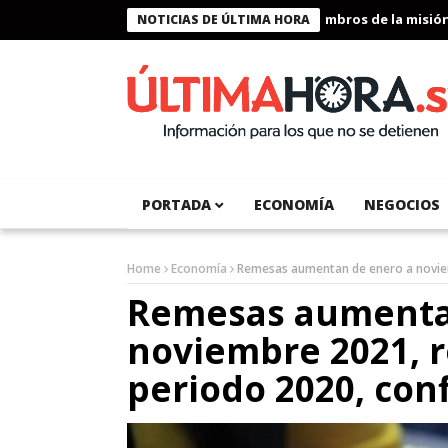
Presidente Bukele condecora a miembros de la misión hum
NOTICIAS DE ÚLTIMA HORA
PORTADA
ECONOMÍA
NEGOCIOS
Home
Economía
Remesas aumentan de enero a noviem
Remesas aumenta
noviembre 2021, 
periodo 2020, con