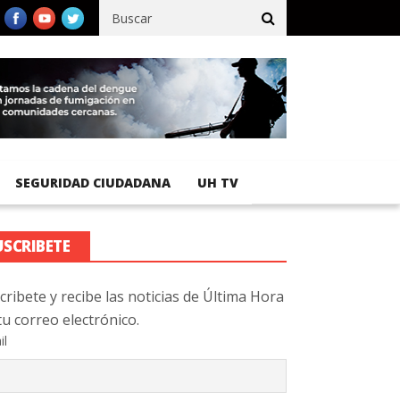
fico registra 92 % de avance en obras de terracería
Aeropuerto 
SEGURIDAD CIUDADANA
UH TV
USCRIBETE
cribete y recibe las noticias de Última Hora
tu correo electrónico.
il