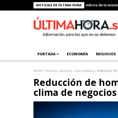
Presidente Bukele condecora a miembros de la misión hum
NOTICIAS DE ÚLTIMA HORA
PORTADA
ECONOMÍA
NEGOCIOS
Home
Portada
portada
Clase política
Reducción de 
Reducción de homi
clima de negocios 