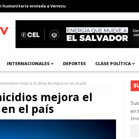
anitaria enviada a Venezuela
Aeropuerto Internacional del Pací
INTERNACIONALES
DEPORTES
CLASE POLÍTICA
homicidios mejora el clima de negocios en el país
S
cidios mejora el
Sus
en el país
en 
Ema