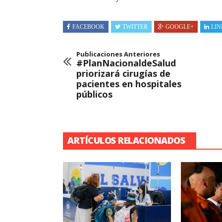
FACEBOOK
TWITTER
GOOGLE+
LIN
Publicaciones Anteriores
#PlanNacionaldeSalud
priorizará cirugías de
pacientes en hospitales
públicos
ARTÍCULOS RELACIONADOS