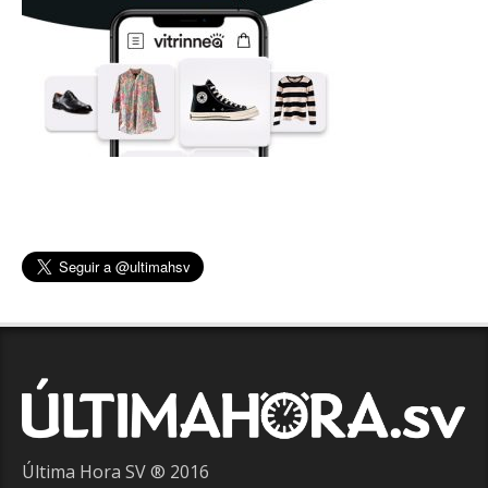
Última Hora SV ® 2016