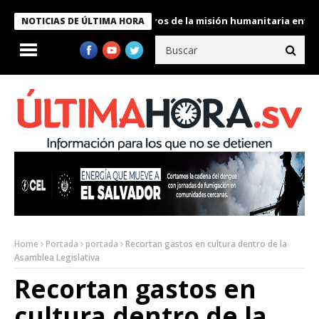
 Bukele condecora a miembros de la misión humanitaria enviada a
NOTICIAS DE ÚLTIMA HORA
Home
Portada
portada
Recortan gastos en cultura dentro de la
Asamblea Legislativa
Recortan gastos en
cultura dentro de la