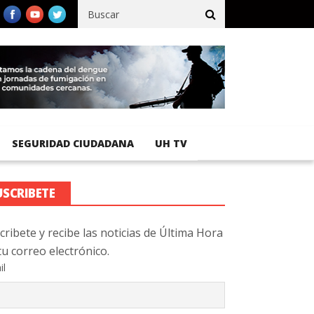
ico registra 92 % de avance en obras de terracería
Aeropuerto I
SEGURIDAD CIUDADANA
UH TV
USCRIBETE
cribete y recibe las noticias de Última Hora
tu correo electrónico.
il