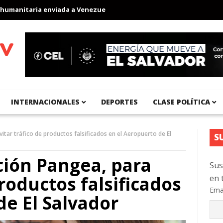
nitaria enviada a Venezuela
Aeropuerto Internacional del Pacíf
INTERNACIONALES
DEPORTES
CLASE POLÍTICA
itar tráfico de productos falsificados en el Aeropuerto de El
S
ción Pangea, para
Sus
productos falsificados
en 
Ema
de El Salvador