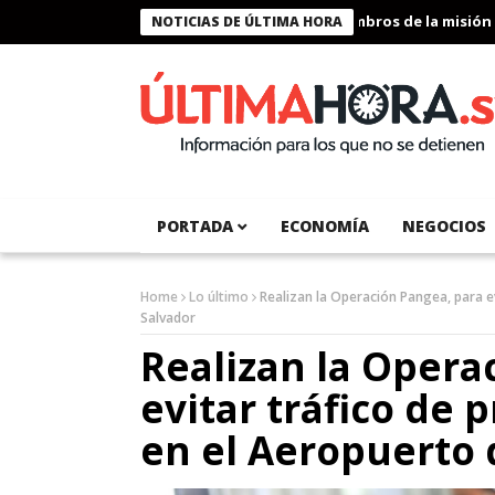
Presidente Bukele condecora a miembros de la misión huma
NOTICIAS DE ÚLTIMA HORA
PORTADA
ECONOMÍA
NEGOCIOS
Home
Lo último
Realizan la Operación Pangea, para ev
Salvador
Realizan la Opera
evitar tráfico de 
en el Aeropuerto 