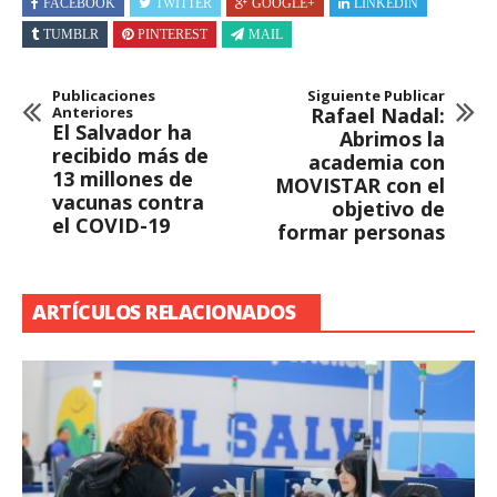
FACEBOOK
TWITTER
GOOGLE+
LINKEDIN
TUMBLR
PINTEREST
MAIL
Publicaciones
Siguiente Publicar
Anteriores
Rafael Nadal:
El Salvador ha
Abrimos la
recibido más de
academia con
13 millones de
MOVISTAR con el
vacunas contra
objetivo de
el COVID-19
formar personas
ARTÍCULOS RELACIONADOS