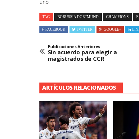
uno.
TAG
BORUSSIA DORTMUND
CHAMPIONS
R
FACEBOOK
TWITTER
GOOGLE+
LIN
Publicaciones Anteriores
Sin acuerdo para elegir a
magistrados de CCR
ARTÍCULOS RELACIONADOS