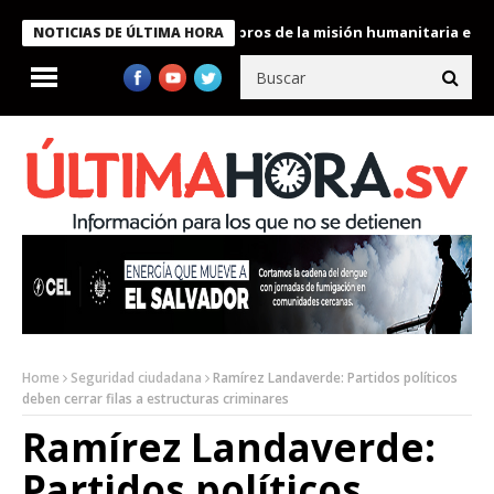
te Bukele condecora a miembros de la misión humanitaria enviada
NOTICIAS DE ÚLTIMA HORA
Home
Seguridad ciudadana
Ramírez Landaverde: Partidos políticos
deben cerrar filas a estructuras criminares
Ramírez Landaverde:
Partidos políticos