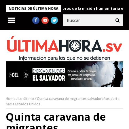
te Bukele condecora a miembros de la misión humanitaria enviada
NOTICIAS DE ÚLTIMA HORA
Home
Lo último
Quinta caravana de migrantes salvadoreños parte
hacia Estados Unidos
Quinta caravana de
migrantes