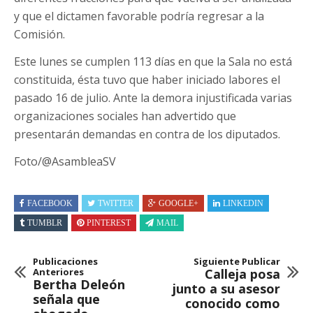
y que el dictamen favorable podría regresar a la
Comisión.
Este lunes se cumplen 113 días en que la Sala no está
constituida, ésta tuvo que haber iniciado labores el
pasado 16 de julio. Ante la demora injustificada varias
organizaciones sociales han advertido que
presentarán demandas en contra de los diputados.
Foto/@AsambleaSV
FACEBOOK
TWITTER
GOOGLE+
LINKEDIN
TUMBLR
PINTEREST
MAIL
Publicaciones
Siguiente Publicar
Anteriores
Calleja posa
Bertha Deleón
junto a su asesor
señala que
conocido como