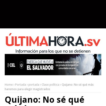
Home
Portada
portada
Clase política
Quijano: No sé qué más
haremos para elegir magistrados
Quijano: No sé qué