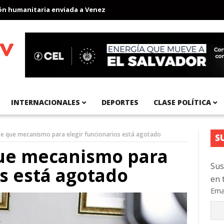
umanitaria enviada a Venezuela
Aeropuerto Internacional del Pa
INTERNACIONALES
DEPORTES
CLASE POLÍTICA
e que mecanismo para elegir funcionarios está agotado
S
ue mecanismo para
Sus
os está agotado
en 
Ema