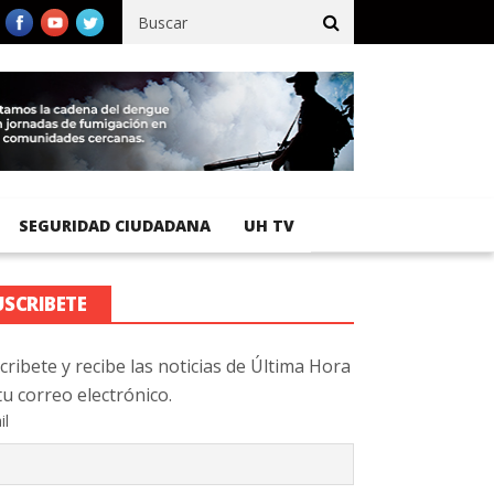
cífico registra 92 % de avance en obras de terracería
Aeropuerto
SEGURIDAD CIUDADANA
UH TV
USCRIBETE
cribete y recibe las noticias de Última Hora
tu correo electrónico.
il