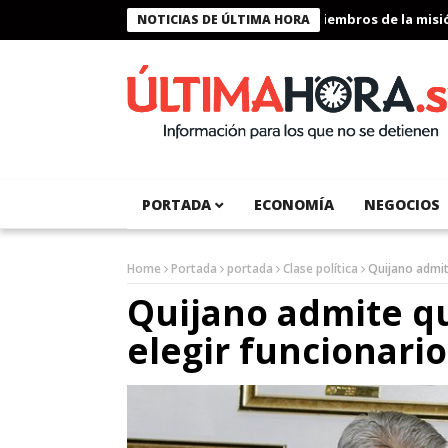
Presidente Bukele condecora a miembros de la misión h
NOTICIAS DE ÚLTIMA HORA
PORTADA
ECONOMÍA
NEGOCIOS
Home
Portada
portada
Clase política
Quijano admit
Quijano admite q
elegir funcionari