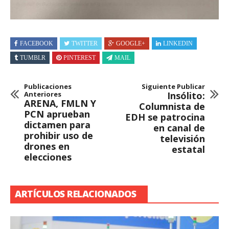
FACEBOOK
TWITTER
GOOGLE+
LINKEDIN
TUMBLR
PINTEREST
MAIL
Publicaciones
Siguiente Publicar
Anteriores
Insólito:
ARENA, FMLN Y
Columnista de
PCN aprueban
EDH se patrocina
dictamen para
en canal de
prohibir uso de
televisión
drones en
estatal
elecciones
ARTÍCULOS RELACIONADOS