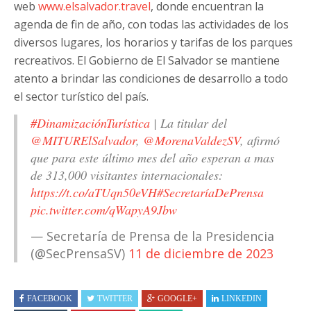
web
www.elsalvador.travel
, donde encuentran la
agenda de fin de año, con todas las actividades de los
diversos lugares, los horarios y tarifas de los parques
recreativos. El Gobierno de El Salvador se mantiene
atento a brindar las condiciones de desarrollo a todo
el sector turístico del país.
#DinamizaciónTurística
| La titular del
@MITURElSalvador
,
@MorenaValdezSV
, afirmó
que para este último mes del año esperan a mas
de 313,000 visitantes internacionales:
https://t.co/aTUqn50eVH
#SecretaríaDePrensa
pic.twitter.com/qWapyA9Jbw
— Secretaría de Prensa de la Presidencia
(@SecPrensaSV)
11 de diciembre de 2023
FACEBOOK
TWITTER
GOOGLE+
LINKEDIN