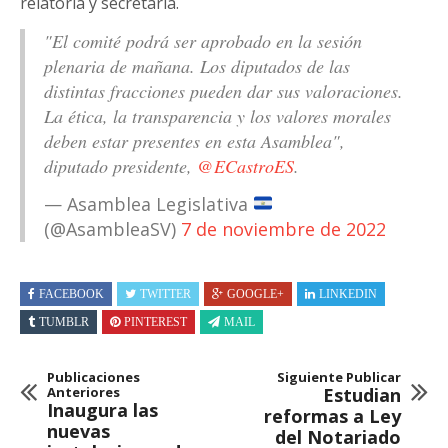
relatoría y secretaría.
"El comité podrá ser aprobado en la sesión
plenaria de mañana. Los diputados de las
distintas fracciones pueden dar sus valoraciones.
La ética, la transparencia y los valores morales
deben estar presentes en esta Asamblea",
diputado presidente,
@ECastroES
.
— Asamblea Legislativa
(@AsambleaSV)
7 de noviembre de 2022
FACEBOOK
TWITTER
GOOGLE+
LINKEDIN
TUMBLR
PINTEREST
MAIL
Publicaciones
Siguiente Publicar
Anteriores
Estudian
Inaugura las
reformas a Ley
nuevas
del Notariado