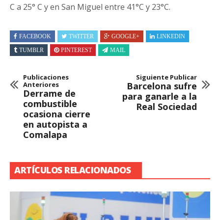
C a 25° C y en San Miguel entre 41°C y 23°C.
FACEBOOK
TWITTER
GOOGLE+
LINKEDIN
TUMBLR
PINTEREST
MAIL
Publicaciones
Siguiente Publicar
Anteriores
Barcelona sufre
Derrame de
para ganarle a la
combustible
Real Sociedad
ocasiona cierre
en autopista a
Comalapa
ARTÍCULOS RELACIONADOS