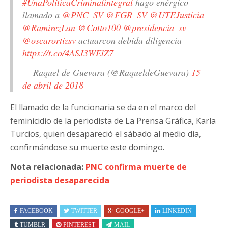
#UnaPolíticaCriminalintegral
hago enérgico
llamado a
@PNC_SV
@FGR_SV
@UTEJusticia
@RamirezLan
@Cotto100
@presidencia_sv
@oscarortizsv
actuarcon debida diligencia
https://t.co/4ASJ3WElZ7
— Raquel de Guevara (@RaqueldeGuevara)
15
de abril de 2018
El llamado de la funcionaria se da en el marco del
feminicidio de la periodista de La Prensa Gráfica, Karla
Turcios, quien desapareció el sábado al medio día,
confirmándose su muerte este domingo.
Nota relacionada:
PNC confirma muerte de
periodista desaparecida
FACEBOOK
TWITTER
GOOGLE+
LINKEDIN
TUMBLR
PINTEREST
MAIL