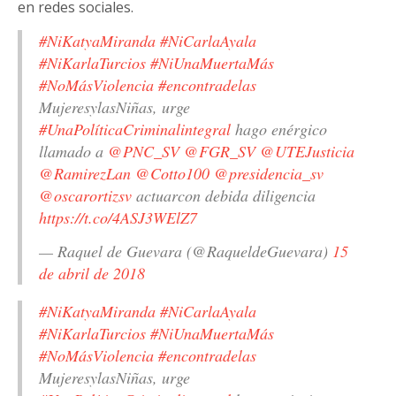
en redes sociales.
#NiKatyaMiranda
#NiCarlaAyala
#NiKarlaTurcios
#NiUnaMuertaMás
#NoMásViolencia
#encontradelas
MujeresylasNiñas, urge
#UnaPolíticaCriminalintegral
hago enérgico
llamado a
@PNC_SV
@FGR_SV
@UTEJusticia
@RamirezLan
@Cotto100
@presidencia_sv
@oscarortizsv
actuarcon debida diligencia
https://t.co/4ASJ3WElZ7
— Raquel de Guevara (@RaqueldeGuevara)
15
de abril de 2018
#NiKatyaMiranda
#NiCarlaAyala
#NiKarlaTurcios
#NiUnaMuertaMás
#NoMásViolencia
#encontradelas
MujeresylasNiñas, urge