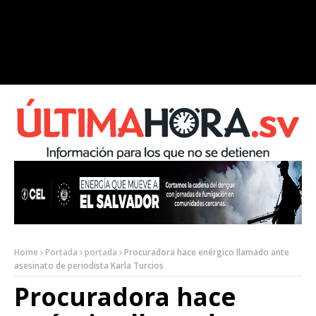
Home
Portada
portada
Procuradora hace enérgico llamado ante
asesinato de periodista Karla Turcios
Procuradora hace