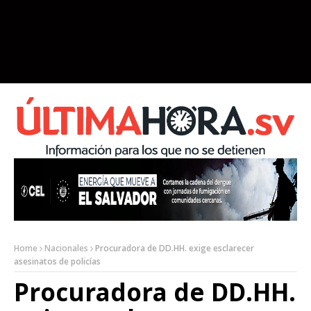
Home
Nacionales
Procuradora de DD.HH. exige esclarecer
asesinatos de policías
Procuradora de DD.HH.