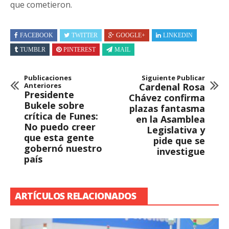
que cometieron.
FACEBOOK
TWITTER
GOOGLE+
LINKEDIN
TUMBLR
PINTEREST
MAIL
Publicaciones
Siguiente Publicar
Anteriores
Cardenal Rosa
Presidente
Chávez confirma
Bukele sobre
plazas fantasma
crítica de Funes:
en la Asamblea
No puedo creer
Legislativa y
que esta gente
pide que se
gobernó nuestro
investigue
país
ARTÍCULOS RELACIONADOS