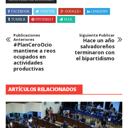
FACEBOOK
TWITTER
GOOGLE+
LINKEDIN
TUMBLR
PINTEREST
MAIL
Publicaciones
Siguiente Publicar
Anteriores
Hace un año
#PlanCeroOcio
salvadoreños
mantiene a reos
terminaron con
ocupados en
el bipartidismo
actividades
productivas
ARTÍCULOS RELACIONADOS