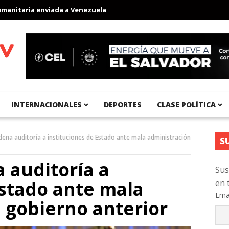
taria enviada a Venezuela
Aeropuerto Internacional del Pacífic
INTERNACIONALES
DEPORTES
CLASE POLÍTICA
dena auditoría a instituciones de Estado ante mala administración
S
 auditoría a
Sus
Estado ante mala
en 
Ema
 gobierno anterior