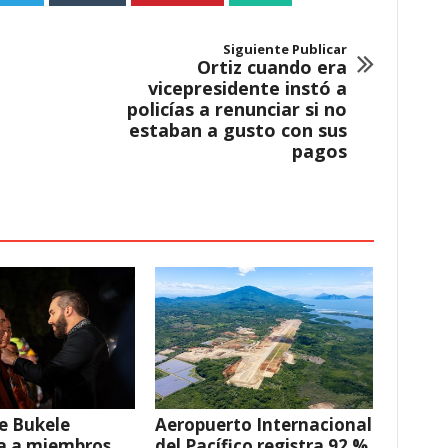
Siguiente Publicar
Ortiz cuando era
vicepresidente instó a
policías a renunciar si no
estaban a gusto con sus
pagos
e Bukele
Aeropuerto Internacional
a a miembros
del Pacífico registra 92 %