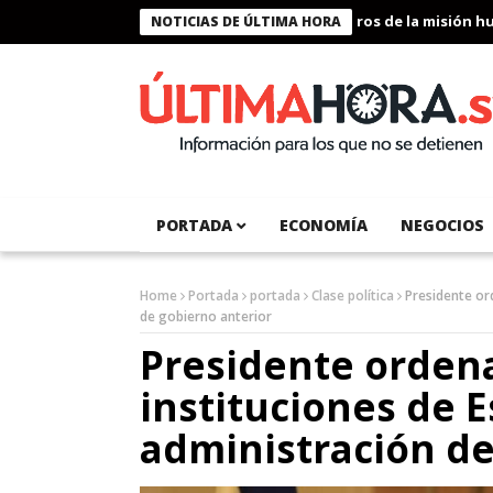
Presidente Bukele condecora a miembros de la misión humani
NOTICIAS DE ÚLTIMA HORA
PORTADA
ECONOMÍA
NEGOCIOS
Home
Portada
portada
Clase política
Presidente or
de gobierno anterior
Presidente ordena
instituciones de 
administración de