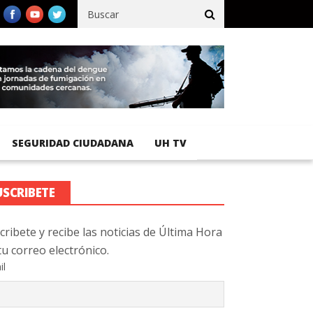
o registra 92 % de avance en obras de terracería
Aeropuerto Inte
SEGURIDAD CIUDADANA
UH TV
USCRIBETE
cribete y recibe las noticias de Última Hora
tu correo electrónico.
il