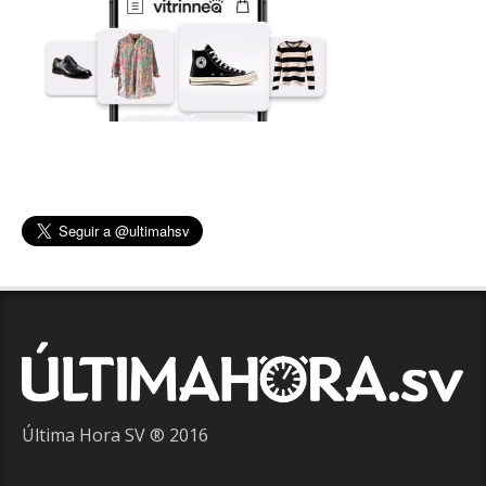
Última Hora SV ® 2016