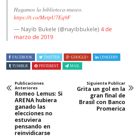
Hagamos la biblioteca-museo.
https://t.co/MetpU7Eq9F
— Nayib Bukele (@nayibbukele)
4 de
marzo de 2019
FACEBOOK
TWITTER
GOOGLE+
LINKEDIN
TUMBLR
PINTEREST
MAIL
Publicaciones
Siguiente Publicar
Anteriores
Grita un gol en la
Romeo Lemus: Si
gran final de
ARENA hubiera
Brasil con Banco
ganado las
Promerica
elecciones no
estuviera
pensando en
reinvidicarse