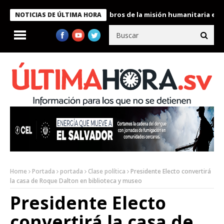
nte Bukele condecora a miembros de la misión humanitaria enviada
NOTICIAS DE ÚLTIMA HORA
Home
Portada
portada
Clase política
Presidente Electo convertirá
la casa de Roque Dalton en biblioteca y museo
Presidente Electo
convertirá la casa de