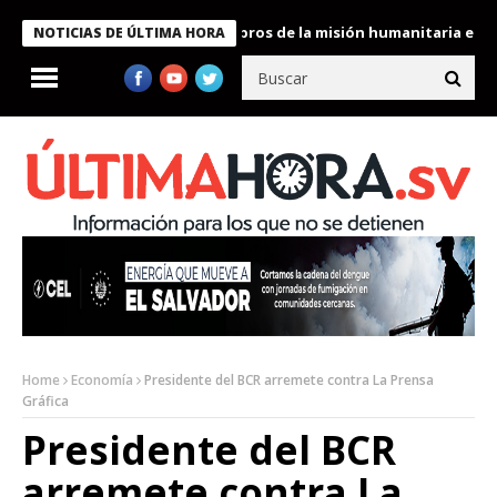
te Bukele condecora a miembros de la misión humanitaria enviada
NOTICIAS DE ÚLTIMA HORA
Home
Economía
Presidente del BCR arremete contra La Prensa
Gráfica
Presidente del BCR
arremete contra La