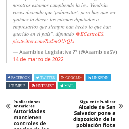
nosotros estamos cumpliendo la ley. Vendrán
voces diciendo que 'pobrecitos', pero hay que ver
quiénes lo dicen: los mismos diputados o
empresarios que siempre han hecho lo que han
querido en el país", diputado
@ECastroES
.
pic.twitter.com/Ru5mOUrQIx
— Asamblea Legislativa ?? (@AsambleaSV)
14 de marzo de 2022
FACEBOOK
TWITTER
GOOGLE+
LINKEDIN
TUMBLR
PINTEREST
MAIL
Publicaciones
Siguiente Publicar
Anteriores
Alcalde de San
Autoridades
Salvador pone a
mantienen
disposición de la
controles de
población flota