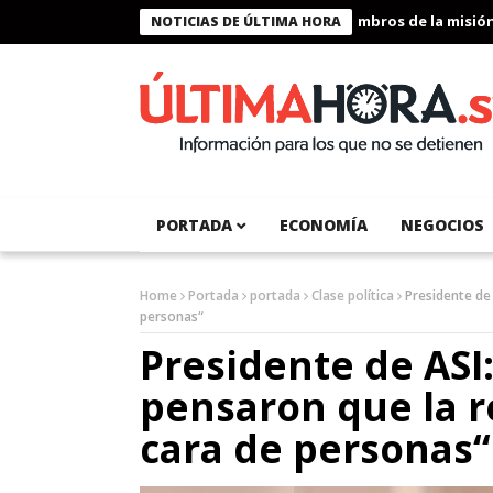
Presidente Bukele condecora a miembros de la misión hum
NOTICIAS DE ÚLTIMA HORA
PORTADA
ECONOMÍA
NEGOCIOS
Home
Portada
portada
Clase política
Presidente de
personas“
Presidente de ASI
pensaron que la r
cara de personas“