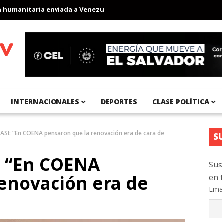
anitaria enviada a Venezuela
Aeropuerto Internacional del Pací
INTERNACIONALES
DEPORTES
CLASE POLÍTICA
 ASI: “En COENA pensaron que la renovación era de cara de
S
: “En COENA
Sus
enovación era de
en 
Ema