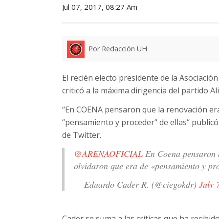
Jul 07, 2017, 08:27 Am
Por Redacción UH
El recién electo presidente de la Asociació
criticó a la máxima dirigencia del partido 
“En COENA pensaron que la renovación era 
“pensamiento y proceder“ de ellas“ publicó 
de Twitter.
@ARENAOFICIAL
En Coena pensaron qu
olvidaron que era de «pensamiento y pro
— Eduardo Cader R. (@ciegokdr)
July 
Cader se suma a las críticas que ha recibido 