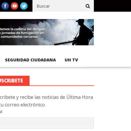
fico registra 92 % de avance en obras de terracería
Aeropuerto 
SEGURIDAD CIUDADANA
UH TV
USCRIBETE
cribete y recibe las noticias de Última Hora
tu correo electrónico.
il