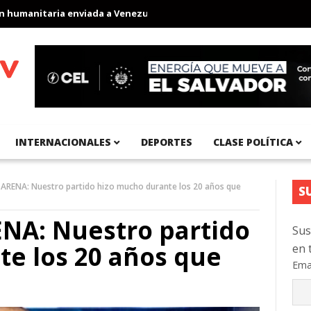
anitaria enviada a Venezuela
Aeropuerto Internacional del Pací
INTERNACIONALES
DEPORTES
CLASE POLÍTICA
 ARENA: Nuestro partido hizo mucho durante los 20 años que
S
ENA: Nuestro partido
Sus
e los 20 años que
en 
Ema