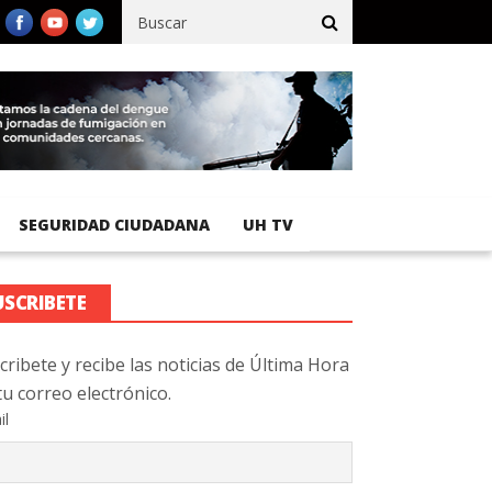
fico registra 92 % de avance en obras de terracería
Aeropuerto I
SEGURIDAD CIUDADANA
UH TV
USCRIBETE
cribete y recibe las noticias de Última Hora
tu correo electrónico.
il