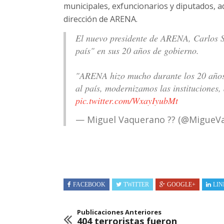
municipales, exfuncionarios y diputados, a
dirección de ARENA.
El nuevo presidente de ARENA, Carlos Sa
país" en sus 20 años de gobierno.
"ARENA hizo mucho durante los 20 años 
al país, modernizamos las instituciones,
pic.twitter.com/WxayIyubMt
— Miguel Vaquerano ?? (@MigueV
FACEBOOK
TWITTER
GOOGLE+
LIN
Publicaciones Anteriores
404 terroristas fueron