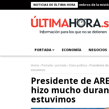
Presidente Bukele condecora a miembros de la misión hum
NOTICIAS DE ÚLTIMA HORA
PORTADA
ECONOMÍA
NEGOCIOS
Home
Portada
portada
Clase política
Presidente de
estuvimos
Presidente de AR
hizo mucho durant
estuvimos