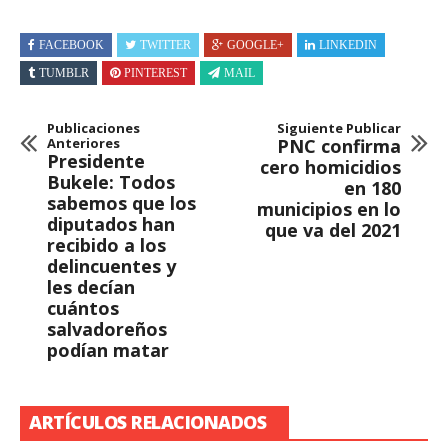
FACEBOOK
TWITTER
GOOGLE+
LINKEDIN
TUMBLR
PINTEREST
MAIL
Publicaciones
Siguiente Publicar
Anteriores
PNC confirma
Presidente
cero homicidios
Bukele: Todos
en 180
sabemos que los
municipios en lo
diputados han
que va del 2021
recibido a los
delincuentes y
les decían
cuántos
salvadoreños
podían matar
ARTÍCULOS RELACIONADOS