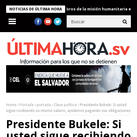
te Bukele condecora a miembros de la misión humanitaria enviada
NOTICIAS DE ÚLTIMA HORA
Home
Portada
portada
Clase política
Presidente Bukele: Si usted
sigue recibiendo su mismo salario, ayúdenos pagando sus obligaciones
Presidente Bukele: Si
usted sigue recibiendo