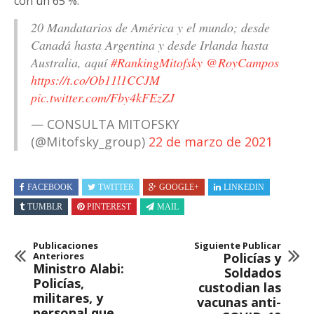
con un 65 %.
20 Mandatarios de América y el mundo; desde
Canadá hasta Argentina y desde Irlanda hasta
Australia, aquí
#RankingMitofsky
@RoyCampos
https://t.co/Ob11l1CCJM
pic.twitter.com/Fby4kFEzZJ
— CONSULTA MITOFSKY
(@Mitofsky_group)
22 de marzo de 2021
FACEBOOK
TWITTER
GOOGLE+
LINKEDIN
TUMBLR
PINTEREST
MAIL
Publicaciones
Siguiente Publicar
Anteriores
Policías y
Ministro Alabi:
Soldados
Policías,
custodian las
militares, y
vacunas anti-
personal que