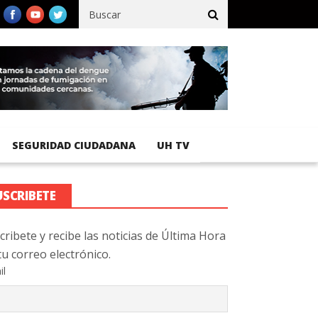
fico registra 92 % de avance en obras de terracería
Aeropuerto I
SEGURIDAD CIUDADANA
UH TV
USCRIBETE
cribete y recibe las noticias de Última Hora
tu correo electrónico.
il