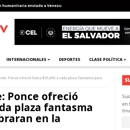
anitaria enviada a Venezuela
Aeropuerto Internacional del Pací
INTERNACIONALES
DEPORTES
CLASE POLÍTICA
kele: Ponce ofreció hasta $35,000 a cada plaza fantasma para
S
: Ponce ofreció
Sus
ada plaza fantasma
en 
Ema
braran en la