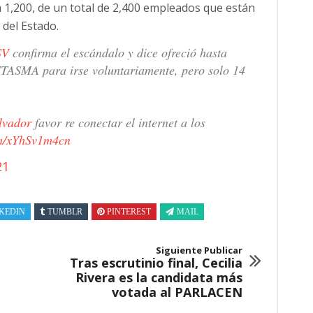
a 1,200, de un total de 2,400 empleados que están
del Estado.
SV
confirma el escándalo y dice ofreció hasta
MA para irse voluntariamente, pero solo 14
lvador
favor re conectar el internet a los
om/xYhSv1m4cn
21
KEDIN
TUMBLR
PINTEREST
MAIL
Siguiente Publicar
Tras escrutinio final, Cecilia
Rivera es la candidata más
votada al PARLACEN