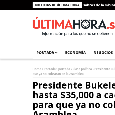
Presidente Bukele condecora a miembros de la misión hum
NOTICIAS DE ÚLTIMA HORA
PORTADA
ECONOMÍA
NEGOCIOS
Home
Portada
portada
Clase política
Presidente Bu
que ya no cobraran en la Asamblea
Presidente Bukele
hasta $35,000 a c
para que ya no co
Asamblea