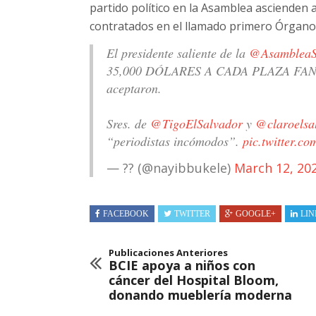
partido político en la Asamblea ascienden 
contratados en el llamado primero Órgano 
El presidente saliente de la
@Asamblea
35,000 DÓLARES A CADA PLAZA FANTAS
aceptaron.
Sres. de
@TigoElSalvador
y
@claroelsa
“periodistas incómodos”.
pic.twitter.c
— ?? (@nayibbukele)
March 12, 20
FACEBOOK
TWITTER
GOOGLE+
LIN
Publicaciones Anteriores
BCIE apoya a niños con
cáncer del Hospital Bloom,
donando mueblería moderna