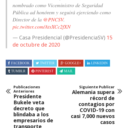
nombrado como Viceministro de Seguridad
Pública ad honórem y seguirá ejerciendo como
Director de la
@PNCSV
.
pic.twitter.com/AtsXCc2fXN
— Casa Presidencial (@PresidenciaSV)
15
de octubre de 2020
FACEBOOK
TWITTER
GOOGLE+
LINKEDIN
TUMBLR
PINTEREST
MAIL
Publicaciones
Siguiente Publicar
Anteriores
Alemania supera
Presidente
récord de
Bukele veta
contagios por
decreto que
COVID-19 con
blindaba a los
casi 7,000 nuevos
empresarios de
casos
transporte