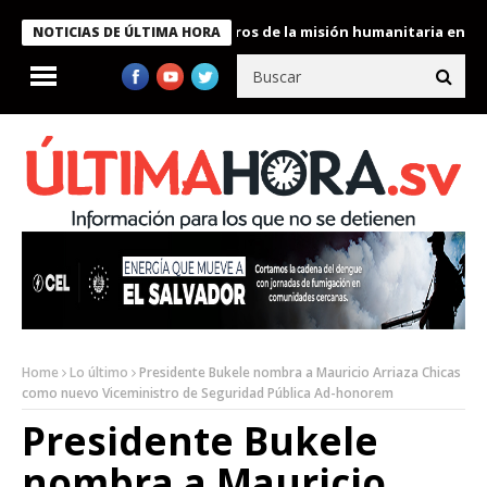
 Bukele condecora a miembros de la misión humanitaria enviada a
NOTICIAS DE ÚLTIMA HORA
Home
Lo último
Presidente Bukele nombra a Mauricio Arriaza Chicas
como nuevo Viceministro de Seguridad Pública Ad-honorem
Presidente Bukele
nombra a Mauricio