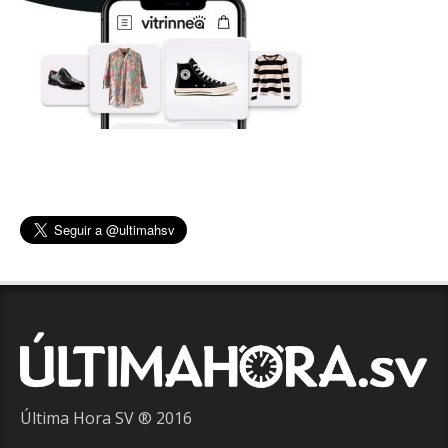
Última Hora SV ® 2016