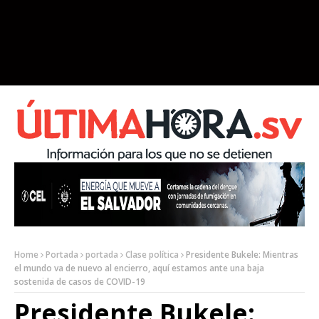
Home
Portada
portada
Clase política
Presidente Bukele: Mientras
el mundo va de nuevo al encierro, aquí estamos ante una baja
sostenida de casos de COVID-19
Presidente Bukele: