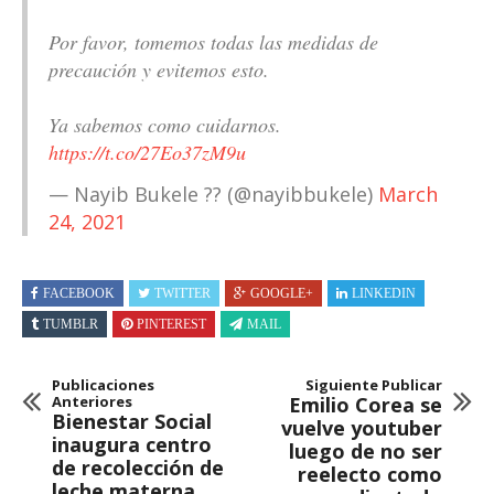
Por favor, tomemos todas las medidas de
precaución y evitemos esto.
Ya sabemos como cuidarnos.
https://t.co/27Eo37zM9u
— Nayib Bukele ?? (@nayibbukele)
March
24, 2021
FACEBOOK
TWITTER
GOOGLE+
LINKEDIN
TUMBLR
PINTEREST
MAIL
Publicaciones
Siguiente Publicar
Anteriores
Emilio Corea se
Bienestar Social
vuelve youtuber
inaugura centro
luego de no ser
de recolección de
reelecto como
leche materna