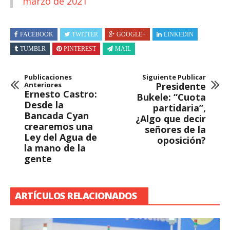
marzo de 2021
FACEBOOK
TWITTER
GOOGLE+
LINKEDIN
TUMBLR
PINTEREST
MAIL
Publicaciones
Siguiente Publicar
Anteriores
Presidente
Ernesto Castro:
Bukele: “Cuota
Desde la
partidaria”,
Bancada Cyan
¿Algo que decir
crearemos una
señores de la
Ley del Agua de
oposición?
la mano de la
gente
ARTÍCULOS RELACIONADOS