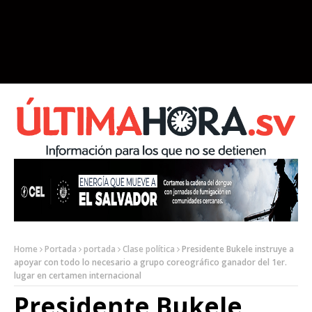
Home
Portada
portada
Clase política
Presidente Bukele instruye a
apoyar con todo lo necesario a grupo coreográfico ganador del 1er.
lugar en certamen internacional
Presidente Bukele